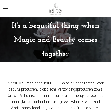
Ga
direct
naar
de
It's a beautiful thing when
hoofdinhoud
Magic and Beauty comes
together
Naast Mel Rose haar instituut, kan je bij haar terecht voor
beauty producten,
biologische verzorgingsproducten
zoals
Grown Alchemist, en haar eigen kruidenmengsels voor jou
innerlijke schoonheid en rust....,maar when Beauty and
Magic comes together, stap je in haar spirituele wereld