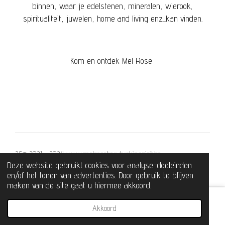
binnen, waar je edelstenen, mineralen, wierook,
spiritualiteit, juwelen, home and living enz...kan vinden.
Kom en ontdek Mel Rose
25© 2021 - 2024 www.melrosebeautyskinspirit.be
Deze website gebruikt cookies voor analyse-doeleinden
Powered by
JouwWeb
en/of het tonen van advertenties. Door gebruik te blijven
maken van de site gaat u hiermee akkoord.
Akkoord
E-mailadres
Telefoonnummer
Kaart