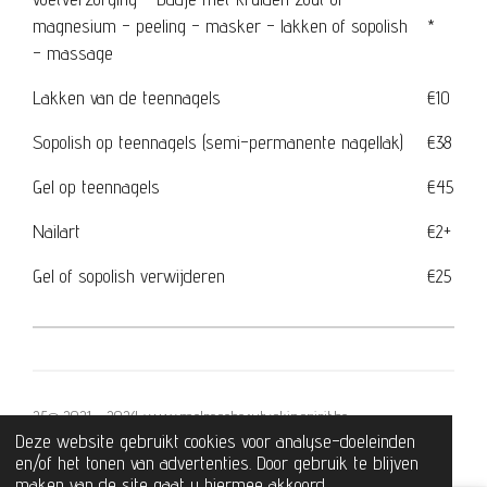
magnesium - peeling - masker - lakken of sopolish
*
- massage
Lakken van de teennagels
€10
Sopolish op teennagels (semi-permanente nagellak)
€38
Gel op teennagels
€45
Nailart
€2+
Gel of sopolish verwijderen
€25
25© 2021 - 2024 www.melrosebeautyskinspirit.be
Deze website gebruikt cookies voor analyse-doeleinden
Powered by
JouwWeb
en/of het tonen van advertenties. Door gebruik te blijven
maken van de site gaat u hiermee akkoord.