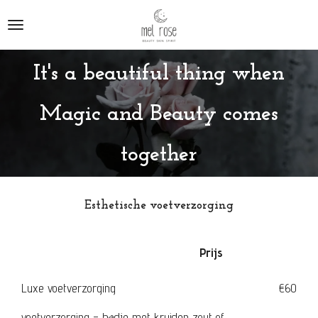
Ga
direct
naar
de
It's a beautiful thing when
hoofdinhoud
Magic and Beauty comes
together
Esthetische voetverzorging
Prijs
Luxe voetverzorging
€60
voetverzorging - badje met kruiden zout of