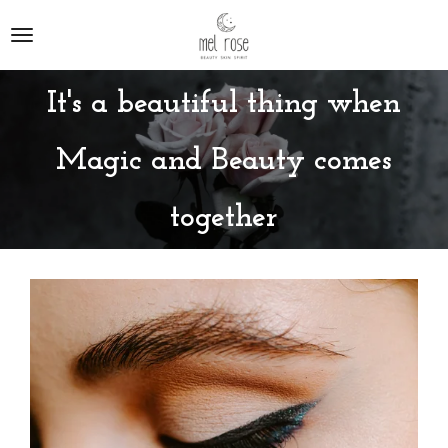
Ga
direct
naar
de
It's a beautiful thing when
hoofdinhoud
Magic and Beauty comes
together