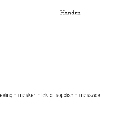
Handen
Prij
h
eling - masker - lak of sopolish - massage