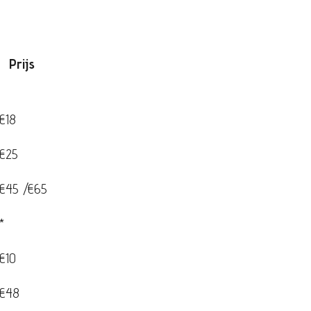
s
€18
€25
€45 /€65
*
€10
€48