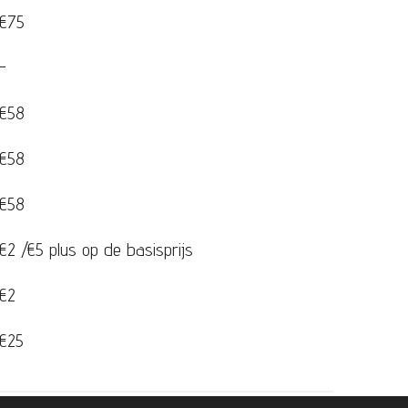
€75
-
€58
€58
€58
€2 /€5 plus op de basisprijs
€2
€25