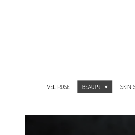
Ga
direct
naar
de
hoofdinhoud
MEL ROSE
BEAUTY
SKIN 