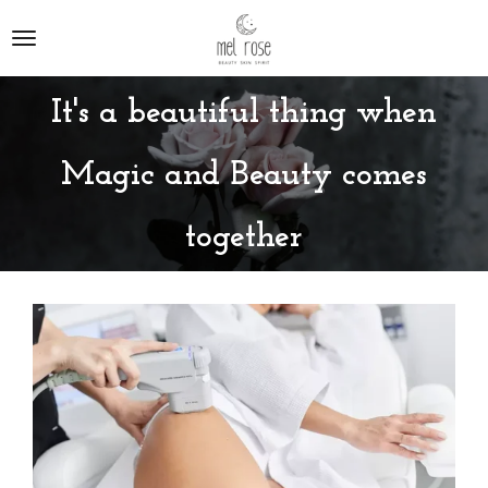
Ga
direct
naar
de
It's a beautiful thing when
hoofdinhoud
Magic and Beauty comes
together