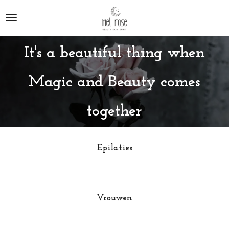
Ga
direct
naar
de
It's a beautiful thing when
hoofdinhoud
Magic and Beauty comes
together
Epilaties
Vrouwen